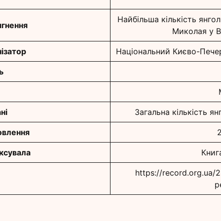
Найбільша кількість янгол
гнення
Миколая у В
ізатор
Національний Києво-Печер
ь
ні
Загальна кількість ян
овлення
2
іксувала
Книг
https://record.org.ua
p