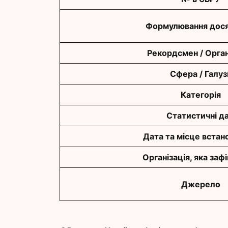
Формулювання дося
Рекордсмен / Орган
Сфера / Галуз
Категорія
Статистичні да
Дата та місце встан
Організація, яка заф
Джерело