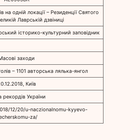
ів на одній локації – Резиденції Святого
еликій Лаврській дзвіниці
ський історико-культурний заповідник
Масові заходи
голів – 1101 авторська лялька-янгол
0.12.2018, Київ
а рекордів України
/2018/12/20/u-naczionalnomu-kyyevo-
echerskomu-za/