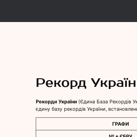
Рекорд
Єдина База Рекордів України
Рекорд Украї
Рекорди України
(Єдина База Рекордів У
єдину базу рекордів України, встановлен
ГРАФИ
№ в ЄБРУ