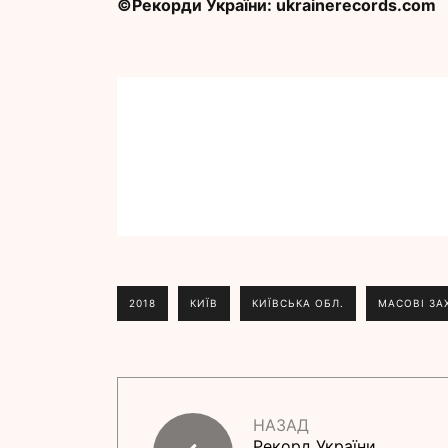
©Рекорди України: ukrainerecords.com
2018
КИЇВ
КИЇВСЬКА ОБЛ.
МАСОВІ ЗА
НАЗАД
Рекорд України