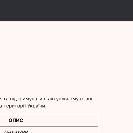
и
и та підтримувати в актуальному стані
 території України.
ОПИС
AE0503BR