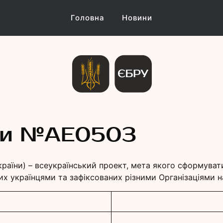
Головна
Новини
и Україн
ни №АE0503
країни) – всеукраїнський проект, мета якого сформуват
их українцями та зафіксованих різними Організаціями на