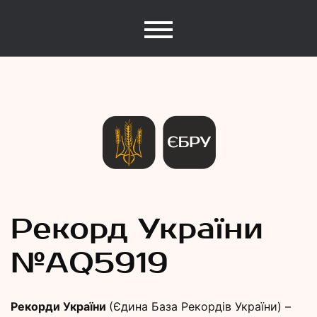
Єдина База Рекордів України
Рекорди
Рекорд України
№АQ5919
України
Рекорди України
(Єдина База Рекордів України) –