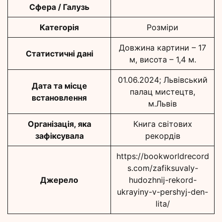
Сфера / Галузь
Категорія
Розміри
Довжина картини – 17
Статистичні дані
м, висота – 1,4 м.
01.06.2024; Львівський
Дата та місце
палац мистецтв,
встановлення
м.Львів
Організація, яка
Книга світових
зафіксувала
рекордів
https://bookworldrecord
s.com/zafiksuvaly-
Джерело
hudozhnij-rekord-
ukrayiny-v-pershyj-den-
lita/