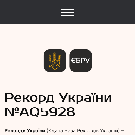
Єдина База Рекордів України
Рекорди
Рекорд України
№АQ5928
України
Рекорди України
(Єдина База Рекордів України) –