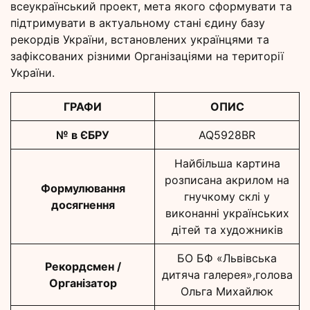
всеукраїнський проект, мета якого сформувати та
підтримувати в актуальному стані єдину базу
рекордів України, встановлених українцями та
зафіксованих різними Організаціями на території
України.
ГРАФИ
ОПИС
№ в ЄБРУ
AQ5928BR
Найбільша картина
розписана акрилом на
Формулювання
гнучкому склі у
досягнення
виконанні українських
дітей та художників
БО БФ «Львівська
Рекордсмен /
дитяча галерея»,голова
Організатор
Ольга Михайлюк