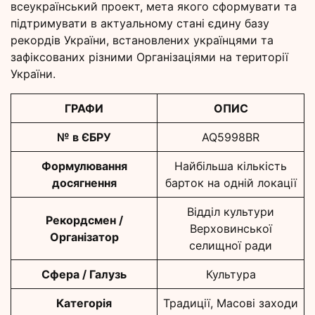
всеукраїнський проект, мета якого сформувати та
підтримувати в актуальному стані єдину базу
рекордів України, встановлених українцями та
зафіксованих різними Організаціями на території
України.
ГРАФИ
ОПИС
№ в ЄБРУ
AQ5998BR
Формулювання
Найбільша кількість
досягнення
барток на одній локації
Відділ культури
Рекордсмен /
Верховинської
Організатор
селищної ради
Сфера / Галузь
Культура
Категорія
Традиції, Масові заходи