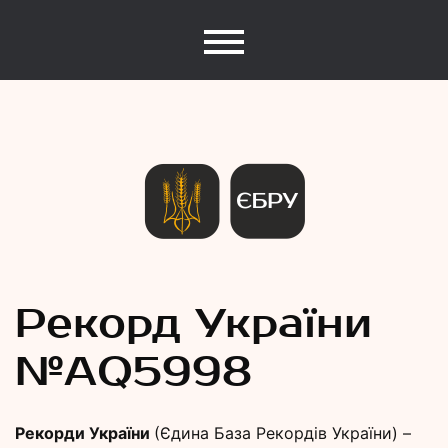
Єдина База Рекордів України
Рекорди
Рекорд України
№АQ5998
України
Рекорди України
(Єдина База Рекордів України) –