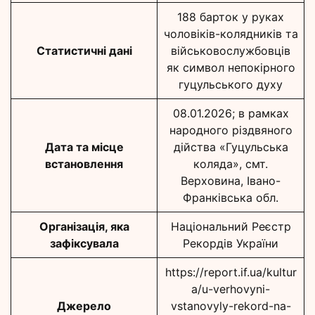
188 барток у руках
чоловіків-колядників та
Статистичні дані
військовослужбовців
як символ непокірного
гуцульського духу
08.01.2026; в рамках
народного різдвяного
Дата та місце
дійства «Гуцульська
встановлення
коляда», смт.
Верховина, Івано-
Франківська обл.
Організація, яка
Національний Реєстр
зафіксувала
Рекордів України
https://report.if.ua/kultur
a/u-verhovyni-
Джерело
vstanovyly-rekord-na-