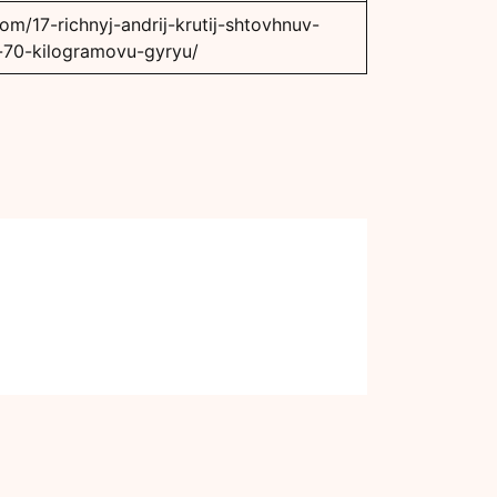
om/17-richnyj-andrij-krutij-shtovhnuv-
-70-kilogramovu-gyryu/