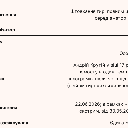
Штовхання гирі повним 
гнення
серед аматорів
ізатор
ь
Осо
Андрій Крутій у віці 17 
помосту в один темп
ні
кілограмів, після чого пі
(підйом гирі максимально
22.06.2026; в рамках
овлення
екстрим, від 30.05.2
 зафіксувала
Єдина Б