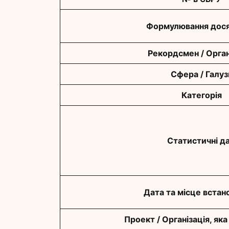
Формулювання дося
Рекордсмен / Орган
Сфера / Галуз
Категорія
Статистичні да
Дата та місце встан
Проект / Організація, яка