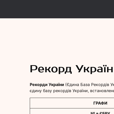
Рекорд
Єдина База Рекордів України
Рекорд Укра
Рекорди України
(Єдина База Рекордів У
єдину базу рекордів України, встановлен
ГРАФИ
№ в ЄБРУ