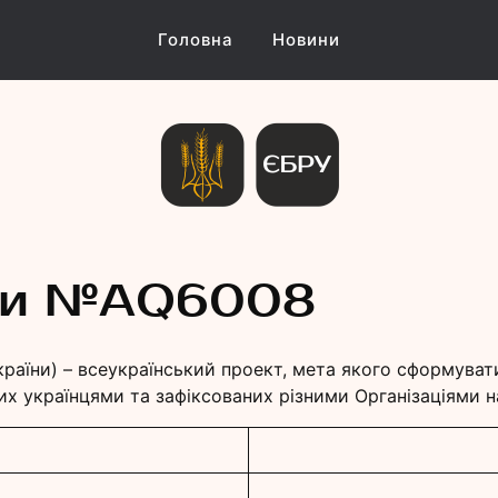
Головна
Новини
и Україн
їни №АQ6008
країни) – всеукраїнський проект, мета якого сформуват
их українцями та зафіксованих різними Організаціями на