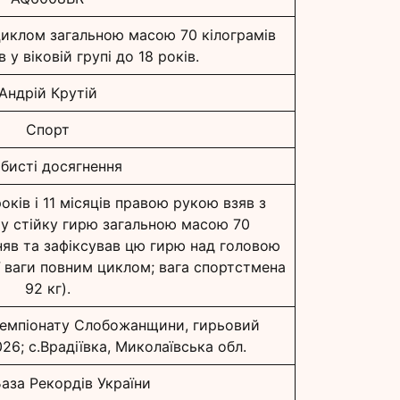
циклом загальною масою 70 кілограмів
 у віковій групі до 18 років.
Андрій Крутій
Спорт
бисті досягнення
років і 11 місяців правою рукою взяв з
 у стійку гирю загальною масою 70
дняв та зафіксував цю гирю над головою
ї ваги повним циклом; вага спортстмена
92 кг).
 Чемпіонату Слобожанщини, гирьовий
026; с.Врадіївка, Миколаївська обл.
аза Рекордів України