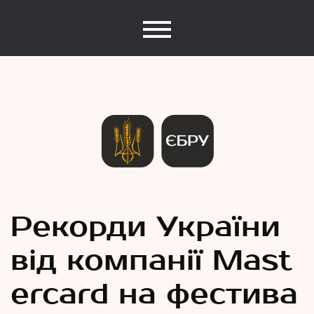
Єдина База Рекордів України
Рекорди
Рекорди України
від компанії Mast
України
ercard на фестива