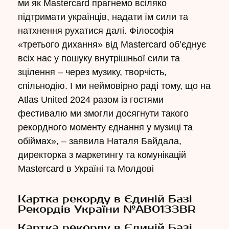
ми як Mastercard прагнемо всіляко
підтримати українців, надати їм сили та
натхнення рухатися далі. Філософія
«третього дихання» від Mastercard об’єднує
всіх нас у пошуку внутрішньої сили та
зцілення – через музику, творчість,
спільнодію. І ми неймовірно раді тому, що на
Atlas United 2024 разом із гостями
фестивалю ми змогли досягнути такого
рекордного моменту єднання у музиці та
обіймах», – заявила Наталя Байдала,
директорка з маркетингу та комунікацій
Mastercard в Україні та Молдові
Картка рекорду в Єдиній Базі
Рекордів України №AB0133BR
Картка рекорду в Єдиній Базі