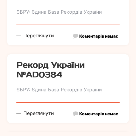
ЄБРУ: Єдина База Рекордів України
Переглянути
Коментарів немає
Рекорд України
№АD0384
ЄБРУ: Єдина База Рекордів України
Переглянути
Коментарів немає