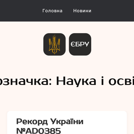
Головна
Новини
и Україн
означка:
Наука і осв
Рекорд України
№АD0385