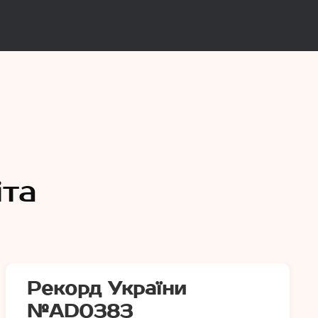
и
іта
Рекорд України
№АD0383