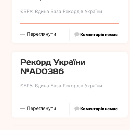
ЄБРУ: Єдина База Рекордів України
Переглянути
Коментарів немає
Рекорд України
№АD0386
ЄБРУ: Єдина База Рекордів України
Переглянути
Коментарів немає