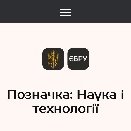
Єдина База Рекордів України
Рекорди
Позначка:
Наука і
технології
України