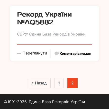
Рекорд України
№АQ5882
ЄБРУ: Єдина База Рекордів України
Переглянути
Коментарів немає
« Назад
1
2
©1991-2026. Єдина База Рекордів України