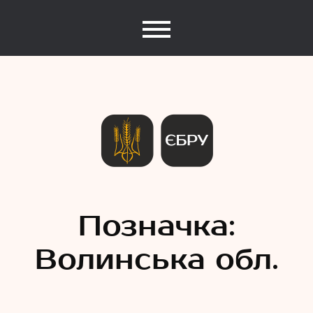
Єдина База Рекордів України
Рекорди
Позначка:
Волинська обл.
України