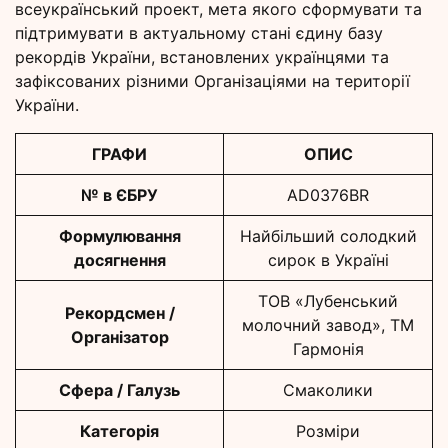
всеукраїнський проект, мета якого сформувати та
підтримувати в актуальному стані єдину базу
рекордів України, встановлених українцями та
зафіксованих різними Організаціями на території
України.
ГРАФИ
ОПИС
№ в ЄБРУ
AD0376BR
Формулювання
Найбільший солодкий
досягнення
сирок в Україні
ТОВ «Лубенський
Рекордсмен /
молочний завод», ТМ
Організатор
Гармонія
Сфера / Галузь
Смаколики
Категорія
Розміри