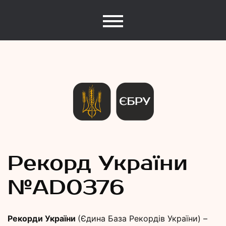
Єдина База Рекордів України
Рекорди
Рекорд України
№АD0376
України
Рекорди України
(Єдина База Рекордів України) –