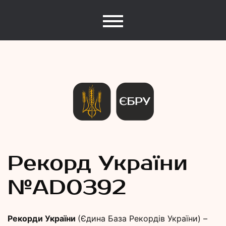
Єдина База Рекордів України
Рекорди
Рекорд України
№АD0392
України
Рекорди України
(Єдина База Рекордів України) –