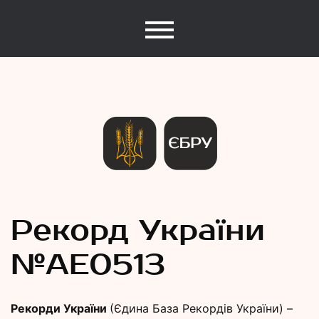
Єдина База Рекордів України
Рекорди
Рекорд України
№АE0513
України
Рекорди України
(Єдина База Рекордів України) –