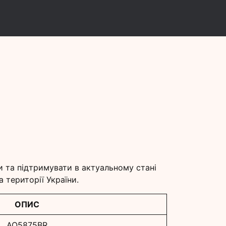
и
и та підтримувати в актуальному стані
 території України.
ОПИС
AQ5875BR