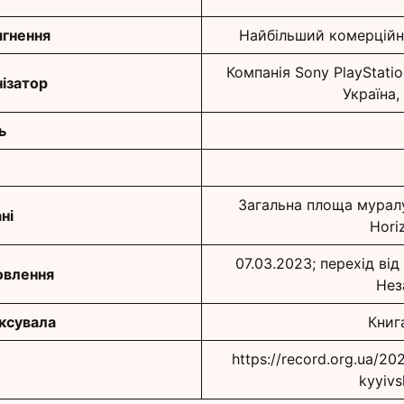
гнення
Найбільший комерційн
Компанія Sony PlayStatio
ізатор
Україна,
ь
Загальна площа муралу
ні
Hori
07.03.2023; перехід ві
овлення
Нез
іксувала
Книг
https://record.org.ua/20
kyyivs