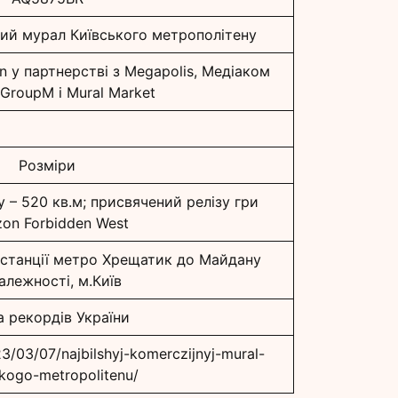
ий мурал Київського метрополітену
n у партнерстві з Megapolis, Медіаком
 GroupM і Mural Market
Розміри
 – 520 кв.м; присвячений релізу гри
zon Forbidden West
д станції метро Хрещатик до Майдану
алежності, м.Київ
а рекордів України
23/03/07/najbilshyj-komerczijnyj-mural-
kogo-metropolitenu/