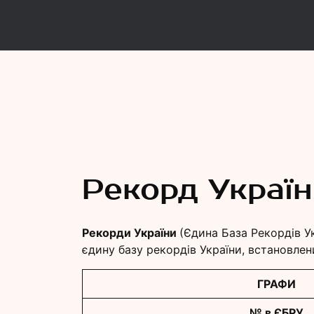
Рекорд
Єдина База Рекордів України
Рекорд Украї
Рекорди України
(Єдина База Рекордів У
єдину базу рекордів України, встановлен
ГРАФИ
№ в ЄБРУ