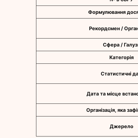
Формулювання дося
Рекордсмен / Орган
Сфера / Галуз
Категорія
Статистичні да
Дата та місце встан
Організація, яка заф
Джерело