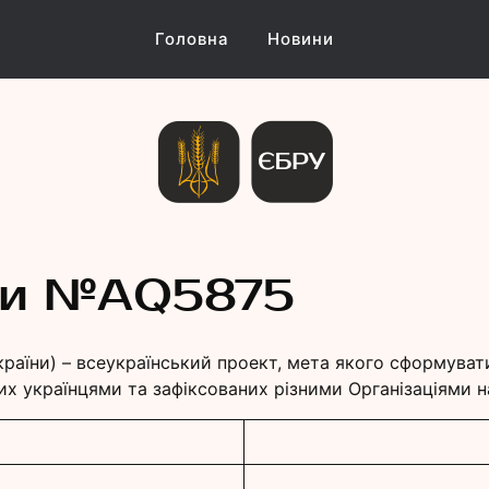
Головна
Новини
и Україн
ни №АQ5875
країни) – всеукраїнський проект, мета якого сформуват
их українцями та зафіксованих різними Організаціями на