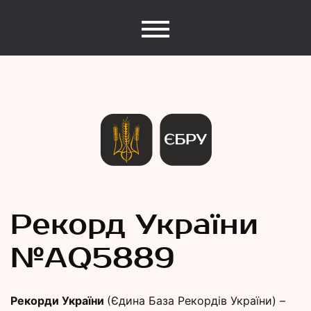
Єдина База Рекордів України
Рекорди
Рекорд України
№АQ5889
України
Рекорди України
(Єдина База Рекордів України) –