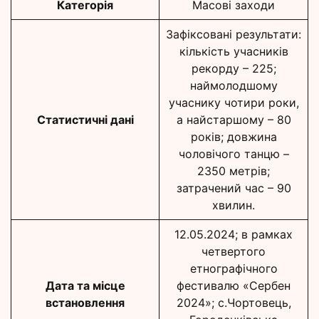
Категорія
Масові заходи
Зафіксовані результати:
кількість учасників
рекорду – 225;
наймолодшому
учаснику чотири роки,
Статистичні дані
а найстаршому – 80
років; довжина
чоловічого танцю –
2350 метрів;
затрачений час – 90
хвилин.
12.05.2024; в рамках
четвертого
етнографічного
Дата та місце
фестивалю «Сербен
встановлення
2024»; с.Чортовець,