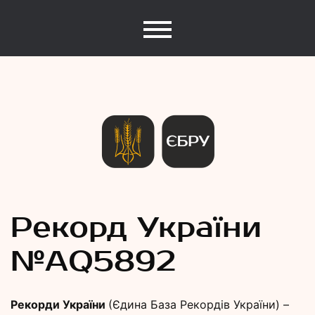
Єдина База Рекордів України
Рекорди
Рекорд України
№АQ5892
України
Рекорди України
(Єдина База Рекордів України) –