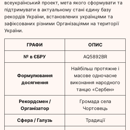
всеукраїнський проект, мета якого сформувати та
підтримувати в актуальному стані єдину базу
рекордів України, встановлених українцями та
зафіксованих різними Організаціями на території
України.
ГРАФИ
ОПИС
№ в ЄБРУ
AQ5892BR
Найбільш протяжне і
Формулювання
масове одночасне
досягнення
виконання народного
танцю «Сербен»
Рекордсмен /
Громада села
Організатор
Чортовець
Сфера / Галузь
Традиції