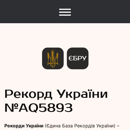
Єдина База Рекордів України
Рекорди
Рекорд України
№АQ5893
України
Рекорди України
(Єдина База Рекордів України) –