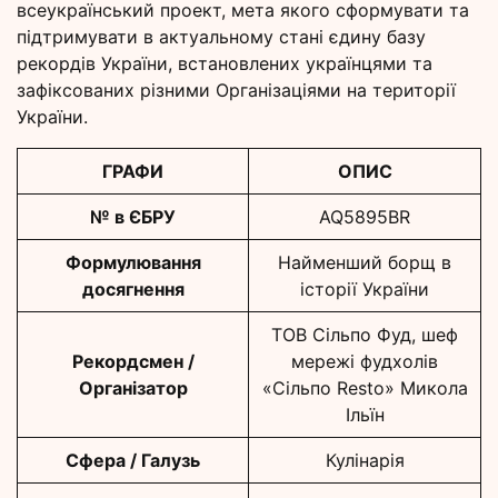
всеукраїнський проект, мета якого сформувати та
підтримувати в актуальному стані єдину базу
рекордів України, встановлених українцями та
зафіксованих різними Організаціями на території
України.
ГРАФИ
ОПИС
№ в ЄБРУ
AQ5895BR
Формулювання
Найменший борщ в
досягнення
історії України
ТОВ Сільпо Фуд, шеф
Рекордсмен /
мережі фудхолів
Організатор
«Сільпо Resto» Микола
Ільїн
Сфера / Галузь
Кулінарія