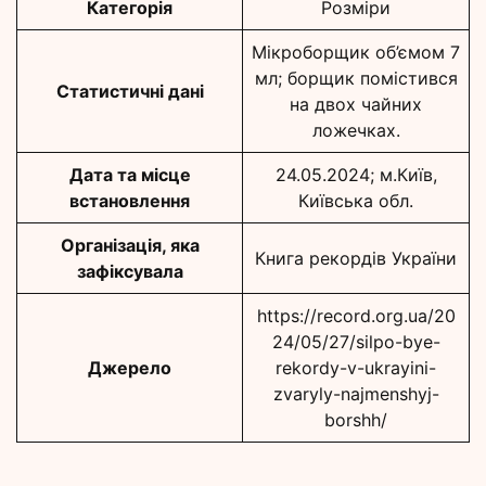
Категорія
Розміри
Мікроборщик об’ємом 7
мл; борщик помістився
Статистичні дані
на двох чайних
ложечках.
Дата та місце
24.05.2024; м.Київ,
встановлення
Київська обл.
Організація, яка
Книга рекордів України
зафіксувала
https://record.org.ua/20
24/05/27/silpo-bye-
Джерело
rekordy-v-ukrayini-
zvaryly-najmenshyj-
borshh/