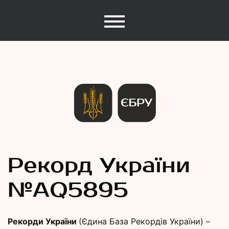
Єдина База Рекордів України
Рекорди
Рекорд України
№АQ5895
України
Рекорди України
(Єдина База Рекордів України) –