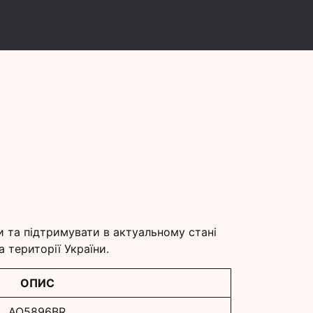
и
и та підтримувати в актуальному стані
 території України.
ОПИС
AQ5896BR