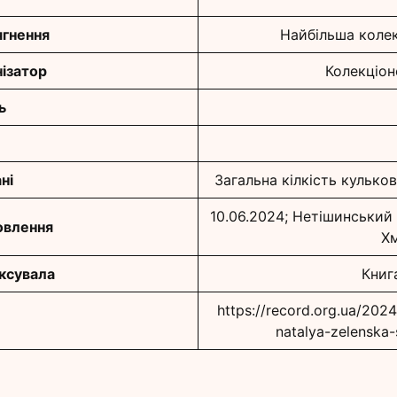
гнення
Найбільша колек
ізатор
Колекціон
ь
ні
Загальна кілкість кулько
10.06.2024; Нетішинський
овлення
Хм
іксувала
Книг
https://record.org.ua/202
natalya-zelenska