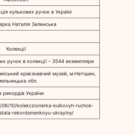
ція кулькових ручок в Україні
ерка Наталія Зеленська
Колекції
вих ручок в колекції – 3544 екземпляри
 міський краєзнавчий музей, м.Нетішин,
ельницька обл.
а рекордів України
4/06/10/kolekczionerka-kulkovyh-ruchok-
-stala-rekordsmenkoyu-ukrayiny/