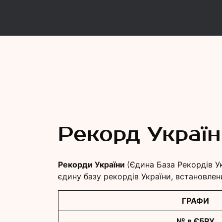
Рекорд
Єдина База Рекордів України
Рекорд Укра
Рекорди України
(Єдина База Рекордів У
єдину базу рекордів України, встановлен
ГРАФИ
№ в ЄБРУ