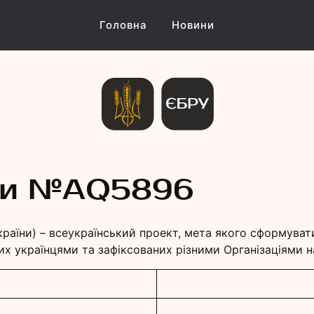
Головна
Новини
и Україн
їни №АQ5896
країни) – всеукраїнський проект, мета якого сформуват
их українцями та зафіксованих різними Організаціями на