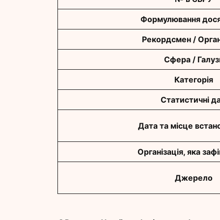
Формулювання дося
Рекордсмен / Орган
Сфера / Галуз
Категорія
Статистичні да
Дата та місце встан
Організація, яка заф
Джерело