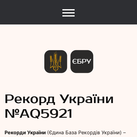
Єдина База Рекордів України
Рекорди
Рекорд України
№АQ5921
України
Рекорди України
(Єдина База Рекордів України) –