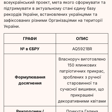
всеукраїнський проект, мета якого сформувати та
підтримувати в актуальному стані єдину базу
рекордів України, встановлених українцями та
зафіксованих різними Організаціями на території
України.
ГРАФИ
ОПИС
№ в ЄБРУ
AQ5921BR
Власноруч виготовлено
150 ялинкових
патріотичних прикрас,
Формулювання
зроблених з ручної
досягнення
старовинної та
сучасної вишивки, що
прикрашені
декоративними квітами
Рекордсмен /
Прикута Галина