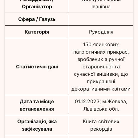
Організатор
Іванівна
Сфера / Галузь
Категорія
Рукоділля
150 ялинкових
патріотичних прикрас,
зроблених з ручної
Статистичні дані
старовинної та
сучасної вишивки, що
прикрашені
декоративними квітами
Дата та місце
01.12.2023; м.Жовква,
встановлення
Львівська обл.
Організація, яка
Книга світових
зафіксувала
рекордів