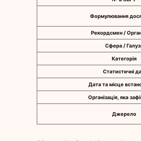
Формулювання дося
Рекордсмен / Орган
Сфера / Галуз
Категорія
Статистичні да
Дата та місце встан
Організація, яка заф
Джерело