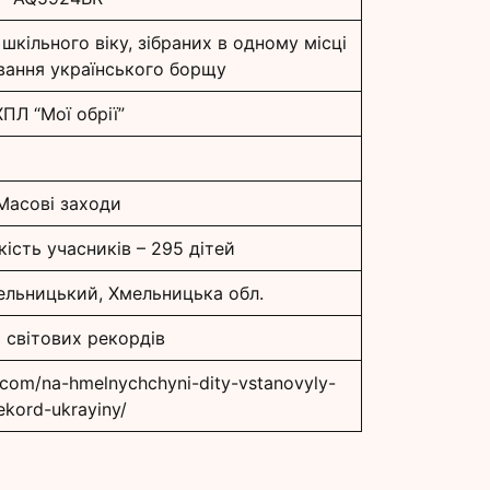
 шкільного віку, зібраних в одному місці
вання українського борщу
ХПЛ “Мої обрії”
Масові заходи
кість учасників – 295 дітей
мельницький, Хмельницька обл.
 світових рекордів
.com/na-hmelnychchyni-dity-vstanovyly-
ekord-ukrayiny/