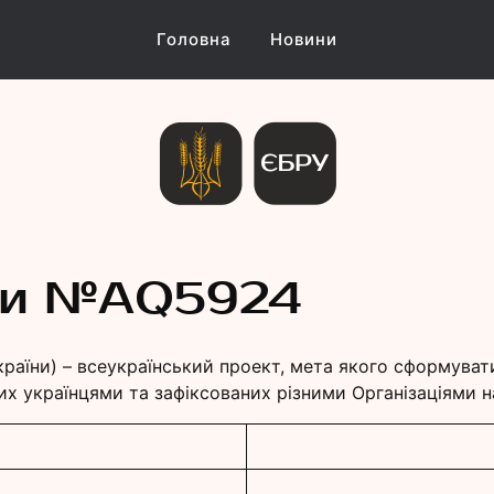
Головна
Новини
и Україн
ни №АQ5924
країни) – всеукраїнський проект, мета якого сформуват
их українцями та зафіксованих різними Організаціями на