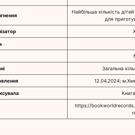
Найбільша кількість дітей
гнення
для приготу
ізатор
ь
ні
Загальна кіль
овлення
12.04.2024; м.Х
іксувала
Книга
https://bookworldrecords
r