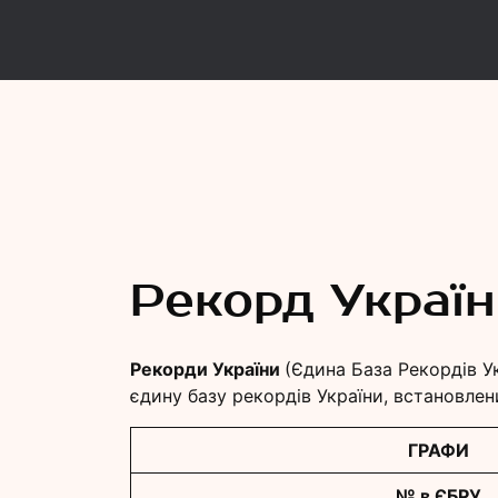
Рекорд
Єдина База Рекордів України
Рекорд Украї
Рекорди України
(Єдина База Рекордів У
єдину базу рекордів України, встановлен
ГРАФИ
№ в ЄБРУ