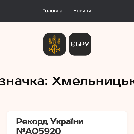
Головна
Новини
и Україн
значка:
Хмельниць
Рекорд України
№АQ5920