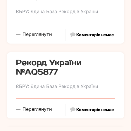
ЄБРУ: Єдина База Рекордів України
Переглянути
Коментарів немає
Рекорд України
№АQ5877
ЄБРУ: Єдина База Рекордів України
Переглянути
Коментарів немає