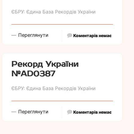
ЄБРУ: Єдина База Рекордів України
Переглянути
Коментарів немає
Рекорд України
№АD0387
ЄБРУ: Єдина База Рекордів України
Переглянути
Коментарів немає