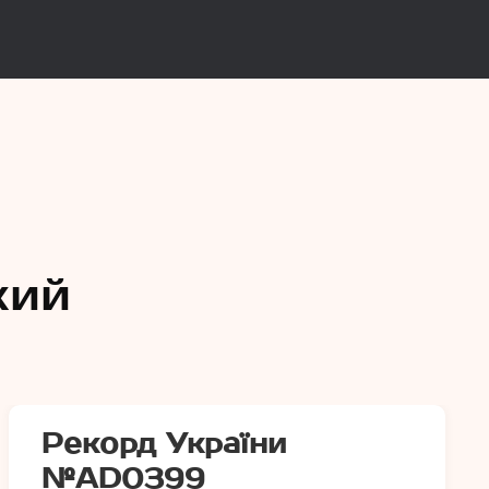
и
кий
Рекорд України
№АD0399