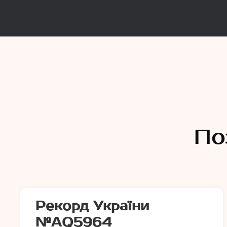
Рекорд
Єдина База Рекордів України
По
Рекорд України
№АQ5964