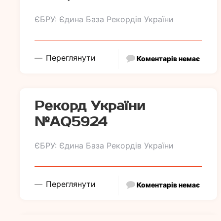
ЄБРУ: Єдина База Рекордів України
Переглянути
Коментарів немає
Рекорд України
№АQ5924
ЄБРУ: Єдина База Рекордів України
Переглянути
Коментарів немає