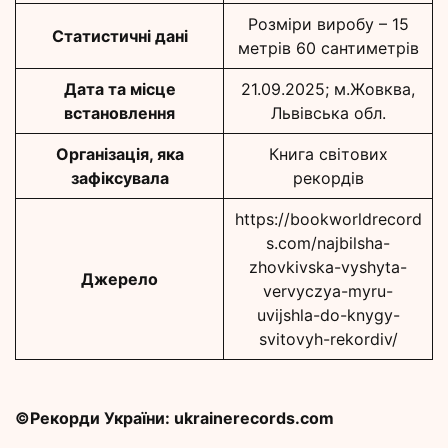
Розміри виробу – 15
Статистичні дані
метрів 60 сантиметрів
Дата та місце
21.09.2025; м.Жовква,
встановлення
Львівська обл.
Організація, яка
Книга світових
зафіксувала
рекордів
https://bookworldrecord
s.com/najbilsha-
zhovkivska-vyshyta-
Джерело
vervyczya-myru-
uvijshla-do-knygy-
svitovyh-rekordiv/
©Рекорди України: ukrainerecords.com