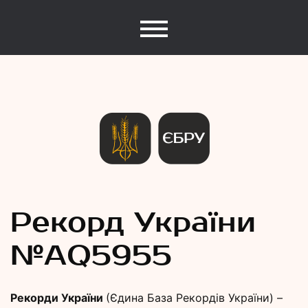
Єдина База Рекордів України
Рекорди
Рекорд України
№АQ5955
України
Рекорди України
(Єдина База Рекордів України) –