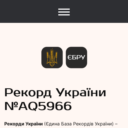
Єдина База Рекордів України
Рекорди
Рекорд України
№АQ5966
України
Рекорди України
(Єдина База Рекордів України) –