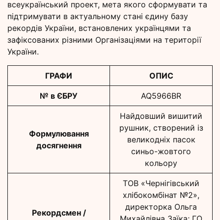
всеукраїнський проект, мета якого сформувати та
підтримувати в актуальному стані єдину базу
рекордів України, встановлених українцями та
зафіксованих різними Організаціями на території
України.
ГРАФИ
ОПИС
№ в ЄБРУ
AQ5966BR
Найдовший вишитий
рушник, створений із
Формулювання
великодніх пасок
досягнення
синьо-жовтого
кольору
ТОВ «Чернігівський
хлібокомбінат №2»,
директорка Ольга
Рекордсмен /
Михайлівна Заїка; ГО