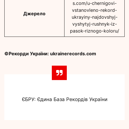
s.com/u-chernigovi-
vstanovleno-rekord-
Джерело
ukrayiny-najdovshyj-
vyshytyj-rushnyk-iz-
pasok-riznogo-koloru/
©Рекорди України: ukrainerecords.com
ЄБРУ: Єдина База Рекордів України