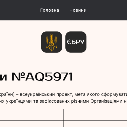
Головна
Новини
и Україн
ни №АQ5971
країни) – всеукраїнський проект, мета якого сформуват
их українцями та зафіксованих різними Організаціями на