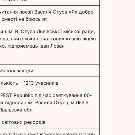
итання поезії Василя Стуса «Як добре
 смерті не боюсь я»
н ім. В. Стуса Львівської міської ради,
ова, вчителька початкових класів ліцею
ко, підприємець Іван Лозан
Масові заходи
ількість – 1213 учасників
 FEST Republic під час святкування 60-
 відносин ім. Василя Стуса, м.Львів,
Львівська обл.
 світових рекордів
com/syla-slova-stusa-obyednala-tysyachi-