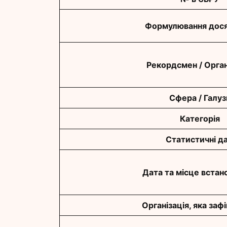
Формулювання дося
Рекордсмен / Орган
Сфера / Галуз
Категорія
Статистичні да
Дата та місце встан
Організація, яка заф