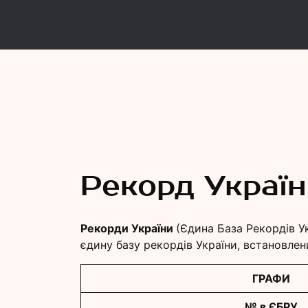
Рекорд
Єдина База Рекордів України
Рекорд Украї
Рекорди України
(Єдина База Рекордів У
єдину базу рекордів України, встановлен
ГРАФИ
№ в ЄБРУ