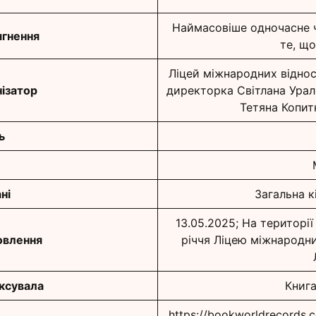
Наймасовіше одночасне ч
гнення
те, що
Ліцей міжнародних відноси
ізатор
директорка Світлана Урал
Тетяна Копит
ь
ні
Загальна к
13.05.2025; На території
овлення
річчя Ліцею міжнародних
іксувала
Книга
https://bookworldrecords.