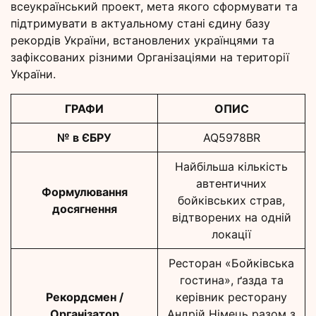
всеукраїнський проект, мета якого сформувати та
підтримувати в актуальному стані єдину базу
рекордів України, встановлених українцями та
зафіксованих різними Організаціями на території
України.
ГРАФИ
ОПИС
№ в ЄБРУ
AQ5978BR
Найбільша кількість
автентичних
Формулювання
бойківських страв,
досягнення
відтворених на одній
локації
Ресторан «Бойківська
гостина», ґазда та
Рекордсмен /
керівник ресторану
Організатор
Андрій Німець разом з