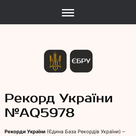
Єдина База Рекордів України
Рекорди
Рекорд України
№АQ5978
України
Рекорди України
(Єдина База Рекордів України) –