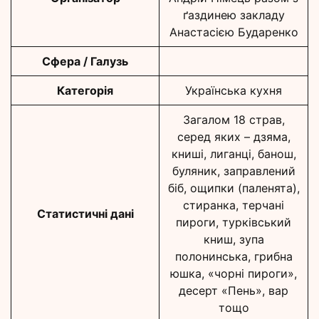
ґаздинею закладу
Анастасією Бударенко
Сфера / Галузь
Категорія
Українська кухня
Загалом 18 страв,
серед яких – дзяма,
книші, лиганці, банош,
буляник, заправлений
біб, ощипки (паленята),
стиранка, терчані
Статистичні дані
пироги, турківський
книш, зупа
полонинська, грибна
юшка, «чорні пироги»,
десерт «Пень», вар
тощо