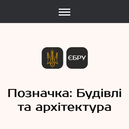
Єдина База Рекордів України
Рекорди
Позначка:
Будівлі
та архітектура
України