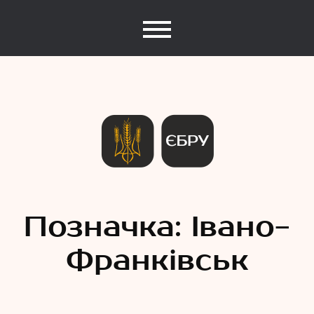
Єдина База Рекордів України
Рекорди
Позначка:
Івано-
Франківськ
України