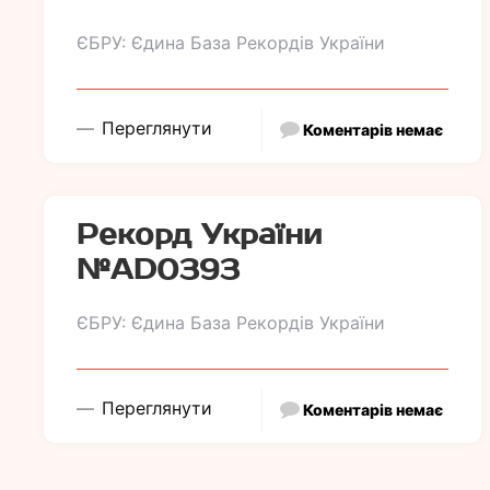
ЄБРУ: Єдина База Рекордів України
Переглянути
Коментарів немає
Рекорд України
№АD0393
ЄБРУ: Єдина База Рекордів України
Переглянути
Коментарів немає