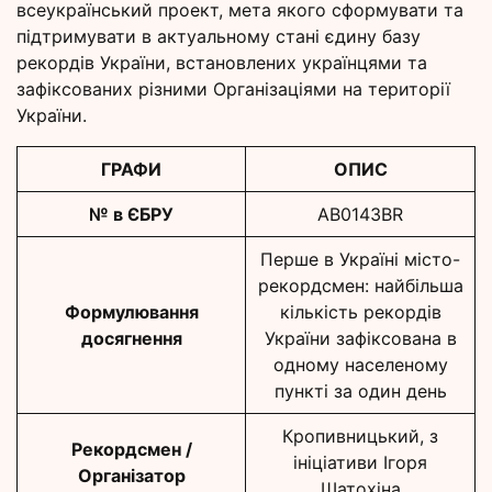
всеукраїнський проект, мета якого сформувати та
підтримувати в актуальному стані єдину базу
рекордів України, встановлених українцями та
зафіксованих різними Організаціями на території
України.
ГРАФИ
ОПИС
№ в ЄБРУ
AB0143BR
Перше в Україні місто-
рекордсмен: найбільша
Формулювання
кількість рекордів
досягнення
України зафіксована в
одному населеному
пункті за один день
Кропивницький, з
Рекордсмен /
ініціативи Ігоря
Організатор
Шатохіна