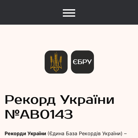
Єдина База Рекордів України
Рекорди
Рекорд України
№АB0143
України
Рекорди України
(Єдина База Рекордів України) –