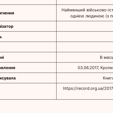
Найменший військово-іст
гнення
однією людиною (з п
ізатор
ь
ні
В масш
овлення
03.06.2017, Кроп
іксувала
Книг
https://record.org.ua/20