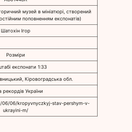
оричний музей в мініатюрі, створений
остійним поповненням експонатів)
Шатохін Ігор
Розміри
табі експонати 1:33
ивницький, Кіровоградська обл.
а рекордів України
17/06/06/kropyvnyczkyj-stav-pershym-v-
ukrayini-m/