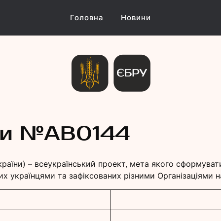
Головна
Новини
и Україн
ни №АB0144
країни) – всеукраїнський проект, мета якого сформуват
их українцями та зафіксованих різними Організаціями на