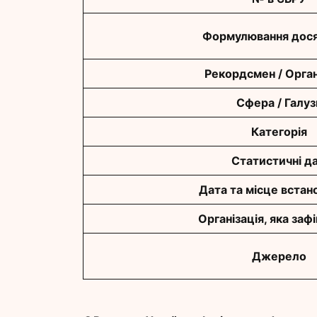
Формулювання дося
Рекордсмен / Орган
Сфера / Галуз
Категорія
Статистичні да
Дата та місце встан
Організація, яка заф
Джерело