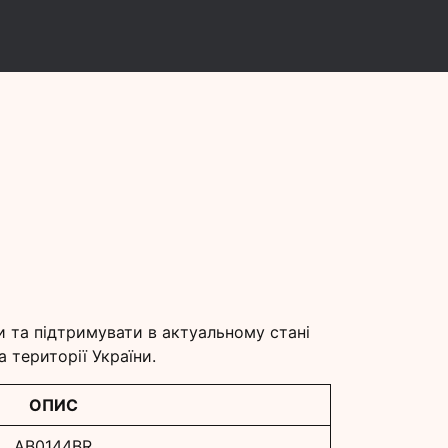
и
и та підтримувати в актуальному стані
 території України.
ОПИС
AB0144BR